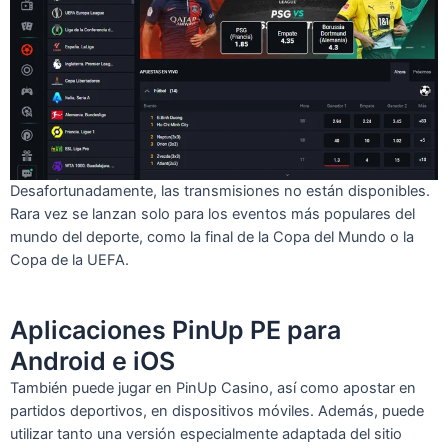
Desafortunadamente, las transmisiones no están disponibles.
Rara vez se lanzan solo para los eventos más populares del
mundo del deporte, como la final de la Copa del Mundo o la
Copa de la UEFA.
Aplicaciones PinUp PE para
Android e iOS
También puede jugar en PinUp Casino, así como apostar en
partidos deportivos, en dispositivos móviles. Además, puede
utilizar tanto una versión especialmente adaptada del sitio