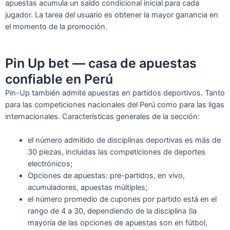
apuestas acumula un saldo condicional inicial para cada
jugador. La tarea del usuario es obtener la mayor ganancia en
el momento de la promoción.
Pin Up bet — casa de apuestas
confiable en Perú
Pin-Up también admite apuestas en partidos deportivos. Tanto
para las competiciones nacionales del Perú como para las ligas
internacionales. Características generales de la sección:
el número admitido de disciplinas deportivas es más de
30 piezas, incluidas las competiciones de deportes
electrónicos;
Opciones de apuestas: pre-partidos, en vivo,
acumuladores, apuestas múltiples;
el número promedio de cupones por partido está en el
rango de 4 a 30, dependiendo de la disciplina (la
mayoría de las opciones de apuestas son en fútbol,