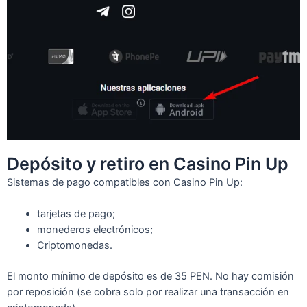
Depósito y retiro en Casino Pin Up
Sistemas de pago compatibles con Casino Pin Up:
tarjetas de pago;
monederos electrónicos;
Criptomonedas.
El monto mínimo de depósito es de 35 PEN. No hay comisión
por reposición (se cobra solo por realizar una transacción en