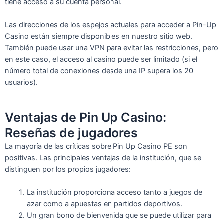
tiene acceso a su cuenta personal.
Las direcciones de los espejos actuales para acceder a Pin-Up
Casino están siempre disponibles en nuestro sitio web.
También puede usar una VPN para evitar las restricciones, pero
en este caso, el acceso al casino puede ser limitado (si el
número total de conexiones desde una IP supera los 20
usuarios).
Ventajas de Pin Up Casino:
Reseñas de jugadores
La mayoría de las críticas sobre Pin Up Casino PE son
positivas. Las principales ventajas de la institución, que se
distinguen por los propios jugadores:
La institución proporciona acceso tanto a juegos de
azar como a apuestas en partidos deportivos.
Un gran bono de bienvenida que se puede utilizar para