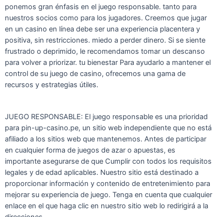
ponemos gran énfasis en el juego responsable. tanto para
nuestros socios como para los jugadores. Creemos que jugar
en un casino en línea debe ser una experiencia placentera y
positiva, sin restricciones. miedo a perder dinero. Si se siente
frustrado o deprimido, le recomendamos tomar un descanso
para volver a priorizar. tu bienestar Para ayudarlo a mantener el
control de su juego de casino, ofrecemos una gama de
recursos y estrategias útiles.
JUEGO RESPONSABLE: El juego responsable es una prioridad
para pin-up-casino.pe, un sitio web independiente que no está
afiliado a los sitios web que mantenemos. Antes de participar
en cualquier forma de juegos de azar o apuestas, es
importante asegurarse de que Cumplir con todos los requisitos
legales y de edad aplicables. Nuestro sitio está destinado a
proporcionar información y contenido de entretenimiento para
mejorar su experiencia de juego. Tenga en cuenta que cualquier
enlace en el que haga clic en nuestro sitio web lo redirigirá a la