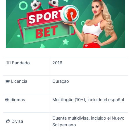
👉🏻 Fundado
2016
🎟️ Licencia
Curaçao
🌐 Idiomas
Multilingüe (10+), incluido el español
Cuenta multidivisa, incluido el Nuevo
💳 Divisa
Sol peruano