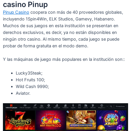
casino Pinup
Pinup Casino
coopera con más de 40 proveedores globales,
incluyendo 1Spin4Win, ELK Studios, Gamevy, Habanero.
Muchos de sus juegos en esta institución se presentan en
derechos exclusivos, es decir, ya no están disponibles en
ningún otro casino. Al mismo tiempo, cada juego se puede
probar de forma gratuita en el modo demo.
Y las máquinas de juego más populares en la institución son::
Lucky3Steak;
Hot Fruits 100;
Wild Cash 9990;
Aviator.