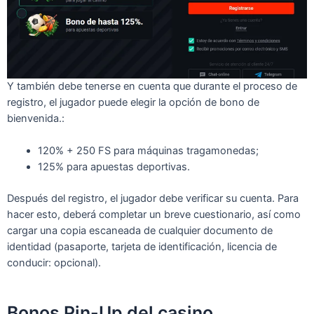
Y también debe tenerse en cuenta que durante el proceso de
registro, el jugador puede elegir la opción de bono de
bienvenida.:
120% + 250 FS para máquinas tragamonedas;
125% para apuestas deportivas.
Después del registro, el jugador debe verificar su cuenta. Para
hacer esto, deberá completar un breve cuestionario, así como
cargar una copia escaneada de cualquier documento de
identidad (pasaporte, tarjeta de identificación, licencia de
conducir: opcional).
Bonos Pin-Up del casino,